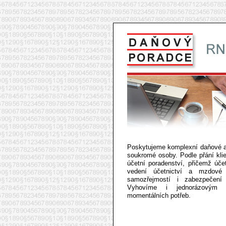
RNDr
Poskytujeme komplexní daňové a 
soukromé osoby. Podle přání kli
účetní poradenství, přičemž úče
vedení účetnictví a mzdové
samozřejmostí i zabezpečení 
Vyhovíme i jednorázovým k
momentálních potřeb.