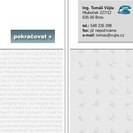
Ing. Tomáš Vůjta
Hluboček 227/12
635 00 Brno
tel.:
548 226 298
fax:
již nepožíváme
Pokračovat »
e-mail:
tomas@vujta.cz