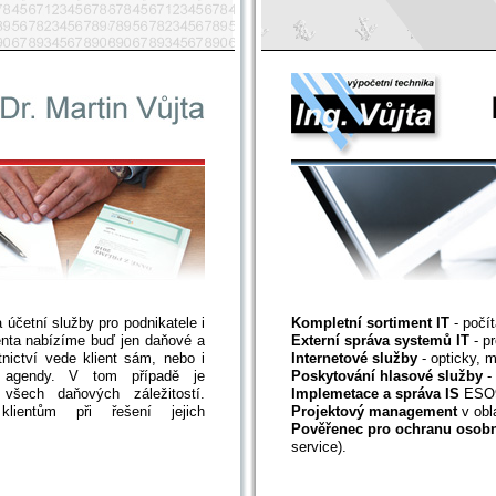
. Martin Vůjta
účetní služby pro podnikatele i
Kompletní sortiment IT
- počít
enta nabízíme buď jen daňové a
Externí správa systemů IT
- pr
tnictví vede klient sám, nebo i
Internetové služby
- opticky, 
 agendy. V tom případě je
Poskytování hlasové služby
-
všech daňových záležitostí.
Implemetace a správa IS
ESO9 
lientům při řešení jejich
Projektový management
v obla
Pověřenec pro ochranu osobn
service).